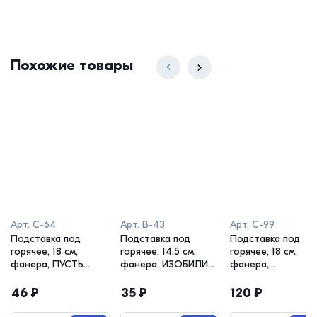
Похожие товары
Арт.
С-64
Арт.
В-43
Арт.
С-99
Подставка под
Подставка под
Подставка под
горячее, 18 см,
горячее, 14,5 см,
горячее, 18 см,
фанера, ПУСТЬ
фанера, ИЗОБИЛИЯ
фанера,
МЕЧТЫ СБЫВАЮТСЯ
и ПРОЦВЕТАНИЯ
НОВОГОДНЯЯ
ЗВЕЗДА-ПРЯНИК
46
₽
35
₽
120
₽