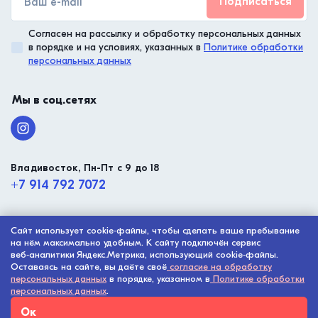
Подписаться
Согласен на рассылку и обработку персональных данных
в порядке и на условиях, указанных в
Политике обработки
персональных данных
Мы в соц.сетях
Владивосток, Пн-Пт с 9 до 18
+7 914 792 7072
Сайт использует cookie‑файлы, чтобы сделать ваше пребывание
© ООО “Малтико”, 2003 - 2026
на нём максимально удобным. К сайту подключён сервис
Политика конфиденциальности
веб‑аналитики Яндекс.Метрика, использующий cookie‑файлы.
Оставаясь на сайте, вы даёте своё
согласие на обработку
Разработка сайта -
Digital-агентство House
персональных данных
в порядке, указанном в
Политике обработки
персональных данных
.
Ок