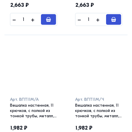
2,663
₽
2,663
₽
Арт.
ВПТ11М/А
Арт.
ВПТ11М/Ч
Вешалка настенная, 11
Вешалка настенная, 11
крючков, с полкой из
крючков, с полкой из
тонкой трубы, металл,
тонкой трубы, металл,
медный антик
черный
1,982
₽
1,982
₽