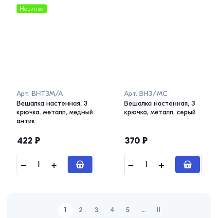
Новинка
Арт.
ВНТ3М/А
Арт.
ВН3/МС
Вешалка настенная, 3
Вешалка настенная, 3
крючка, металл, медный
крючка, металл, серый
антик
422
₽
370
₽
1
2
3
4
5
...
11