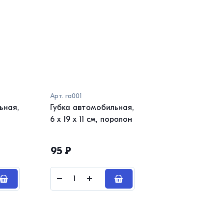
Арт.
га001
ьная,
Губка автомобильная,
6 х 19 х 11 см, поролон
95
₽