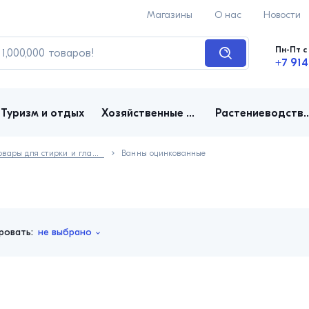
Магазины
О нас
Новости
Пн-Пт с 
+7 914
Туризм и отдых
Хозяйственные товары
Растениеводство, д
Товары для стирки и глажения
Ванны оцинкованные
ровать:
не выбрано