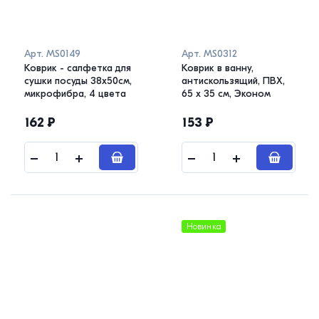
Арт.
MS0149
Арт.
MS0312
Коврик - салфетка для
Коврик в ванну,
сушки посуды 38x50см,
антискользящий, ПВХ,
микрофибра, 4 цвета
65 х 35 см, Эконом
162
₽
153
₽
Новинка