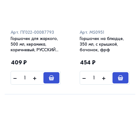
Арт.
ПГ022-00087793
Арт.
MS0951
Горшочек для жаркого,
Горшочек на блюдце,
500 мл, керамика,
350 мл, с крышкой,
коричневый, РУССКИЙ
бочонок, фрф
"Псковский"
409
₽
454
₽