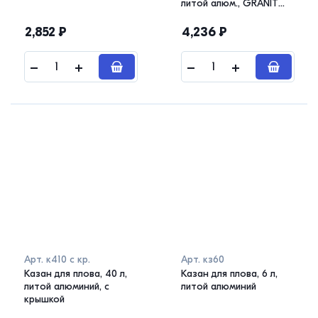
литой алюм., GRANIT
ULTRA original
2,852
₽
4,236
₽
Арт.
к410 с кр.
Арт.
кз60
Казан для плова, 40 л,
Казан для плова, 6 л,
литой алюминий, с
литой алюминий
крышкой