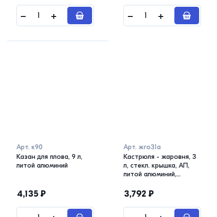
Арт.
к90
Арт.
жго31а
Казан для плова, 9 л,
Кастрюля - жаровня, 3
литой алюминий
л, стекл. крышка, АП,
литой алюминий,
GRANIT ULTRA original
4,135
₽
3,792
₽