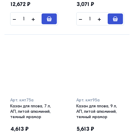
12,672
₽
3,071
₽
Арт.
кмт75а
Арт.
кмт95а
Казан для плова, 7 л,
Казан для плова, 9 л,
АП, литой алюминий,
АП, литой алюминий,
темный мрамор
темный мрамор
4,613
₽
5,613
₽