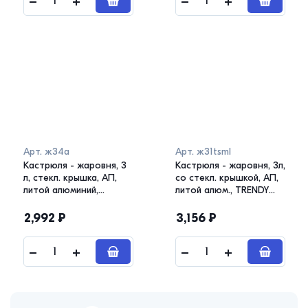
Арт.
ж34а
Арт.
ж31tsml
Кастрюля - жаровня, 3
Кастрюля - жаровня, 3л,
л, стекл. крышка, АП,
со стекл. крышкой, АП,
литой алюминий,
литой алюм., TRENDY
ТРАДИЦИЯ
STYLE Malachite
2,992
₽
3,156
₽