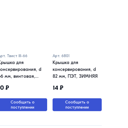
Арт.
Твист III-66
Арт.
6801
Крышка для
Крышка для
консервирования, d
консервирования, d
66 мм, винтовая,
82 мм, ПЭТ, ЗИМНЯЯ
металл, ТВИСТ -
10
₽
14
₽
ОФФ Урожай
Сообщить о
Сообщить о
поступлении
поступлении