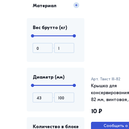
Материал
Вес брутто (кг)
Диаметр (мм)
Арт.
Твист III-82
Крышка для
консервирования
82 мм, винтовая,
металл, ТВИСТ -
10
₽
ОФФ Урожай
Сообщить о
Количество в блоке