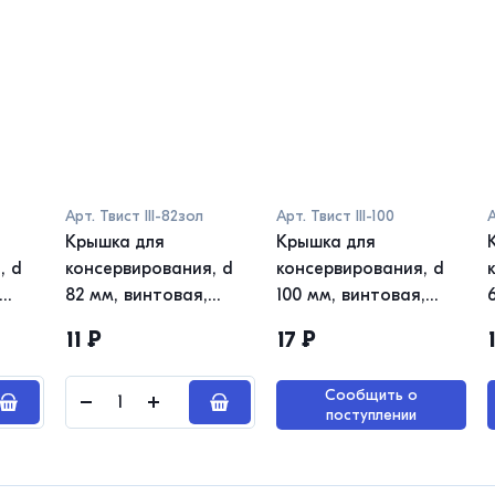
Арт.
Твист III-82зол
Арт.
Твист III-100
Крышка для
Крышка для
, d
консервирования, d
консервирования, d
82 мм, винтовая,
100 мм, винтовая,
металл, золото,
металл, ТВИСТ -
11
₽
17
₽
ТВИСТ - ОФФ Урожай
ОФФ Урожай
Сообщить о
поступлении