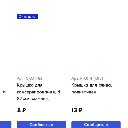
Фикс цена
Арт.
СКО I-82
Арт.
PIK014 (1310)
Крышка для
Крышка для слива,
, d
консервирования, d
полиэтилен
82 мм, металл,
золото, СКО Урожай
8
₽
13
₽
Сообщить о
Сообщить о