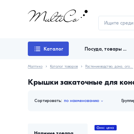
Каталог
Посуда, товары для кухни
товаров
Малтико
Каталог товаров
Растениеводство, дача, огород
Крышки закаточные для кон
Сортировать:
по наименованию
Группи
Фикс цена
Наличие товара