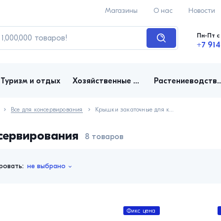
Магазины
О нас
Новости
Пн-Пт с 
+7 914
Туризм и отдых
Хозяйственные товары
Растениеводство, д
Все для консервирования
Крышки закаточные для консервирования
сервирования
8 товаров
ровать:
не выбрано
Фикс цена