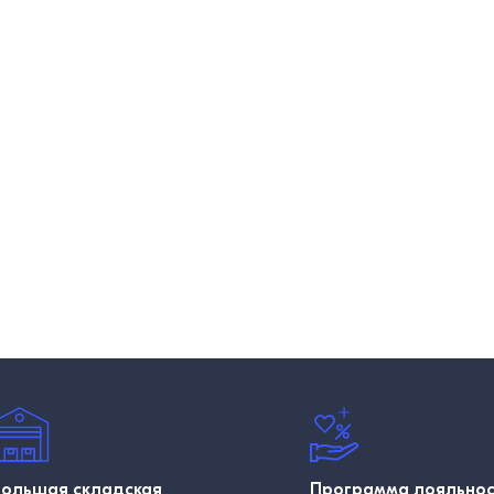
Большая складская
Программа лояльно