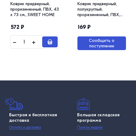
Коврик придверный,
Коврик придверный,
проризиненный, ПВХ, 43
полукруглый,
х 73 см., SWEET HOME
прорезиненный, ПВХ,
MULTICO, 37 х 57 см
572
₽
169
₽
Сообщить о
поступлении
Быстрая и бесплатная
Большая складская
доставка
программа
Оплата и доставка
Пункты выдачи