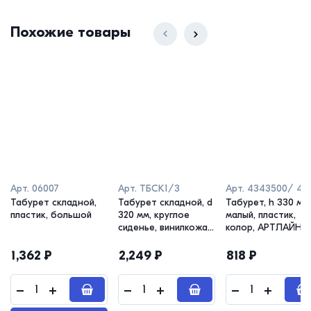
Похожие товары
Арт.
06007
Арт.
ТБСК1/3
Арт.
4343500/ 4350
Табурет складной,
Табурет складной, d
Табурет, h 330 мм,
пластик, большой
320 мм, круглое
малый, пластик,
сиденье, винилкожа,
колор, АРТЛАЙН
коричневый, НИКА
1,362
₽
2,249
₽
818
₽