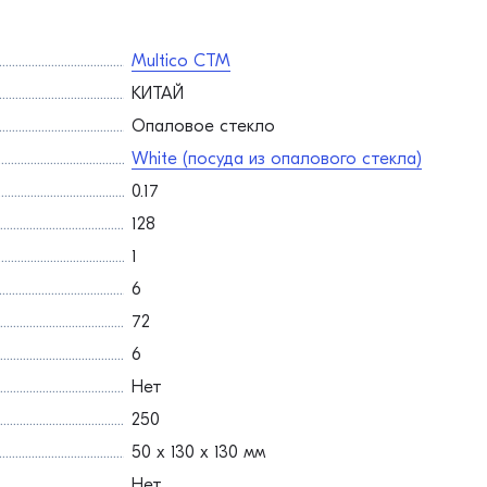
Multico СТМ
КИТАЙ
Опаловое стекло
White (посуда из опалового стекла)
0.17
128
1
6
72
6
Нет
250
50 х 130 х 130 мм
Нет