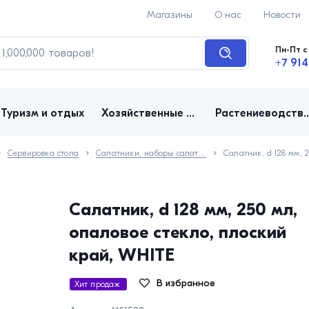
Магазины
О нас
Новости
Пн-Пт с 
+7 914
Туризм и отдых
Хозяйственные товары
Растениеводство, д
Сервировка стола
Салатники, наборы салатников
Салатник, d 128 мм, 250 мл,
опаловое стекло, плоский
край, WHITE
В избранное
Хит продаж