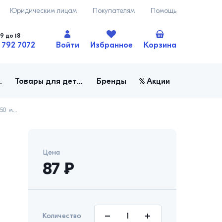
Юридическим лицам
Покупателям
Помощь
9 до 18
 792 7072
Войти
Избранное
Корзина
ача, огород
Товары для детей
Бренды
Акции
Салатник, d 128 мм, 250 мл, опаловое стекло, плоский край, WHITE
Цена
87
₽
Количество