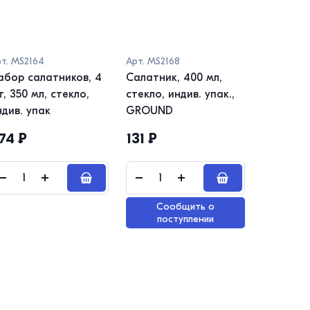
т.
MS2164
Арт.
MS2168
Арт.
MS21
абор салатников, 4
Салатник, 400 мл,
Салатник
, 350 мл, стекло,
стекло, индив. упак.,
стекло, 
ндив. упак
GROUND
74
₽
131
₽
385
₽
Сообщить о
поступлении