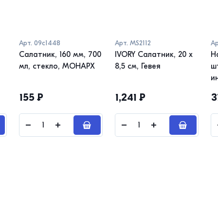
Арт.
09с1448
Арт.
MS2112
Ар
Салатник, 160 мм, 700
IVORY Салатник, 20 х
Н
мл, стекло, МОНАРХ
8,5 см, Гевея
шт
и
155
₽
1,241
₽
3