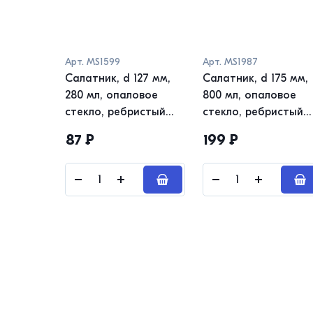
Арт.
MS1599
Арт.
MS1987
Салатник, d 127 мм,
Салатник, d 175 мм,
280 мл, опаловое
800 мл, опаловое
стекло, ребристый
стекло, ребристый
край, WHITE
край, MELODY
87
₽
199
₽