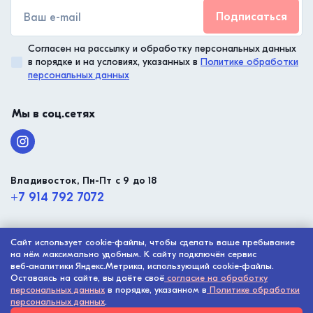
Подписаться
Согласен на рассылку и обработку персональных данных
в порядке и на условиях, указанных в
Политике обработки
персональных данных
Мы в соц.сетях
Владивосток, Пн-Пт с 9 до 18
+7 914 792 7072
Сайт использует cookie‑файлы, чтобы сделать ваше пребывание
© ООО “Малтико”, 2003 - 2026
на нём максимально удобным. К сайту подключён сервис
Политика конфиденциальности
веб‑аналитики Яндекс.Метрика, использующий cookie‑файлы.
Оставаясь на сайте, вы даёте своё
согласие на обработку
Разработка сайта -
Digital-агентство House
персональных данных
в порядке, указанном в
Политике обработки
персональных данных
.