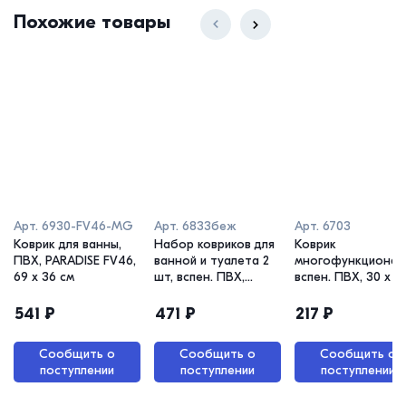
Похожие товары
Арт.
6930-FV46-MG
Арт.
6833беж
Арт.
6703
Коврик для ванны,
Набор ковриков для
Коврик
ПВХ, PARADISE FV46,
ванной и туалета 2
многофункционал
69 х 36 см
шт, вспен. ПВХ,
вспен. ПВХ, 30 х 1
бежевый, 50 х 52 см,
см
50 х 85 см
541
₽
471
₽
217
₽
Сообщить о
Сообщить о
Сообщить о
поступлении
поступлении
поступлении