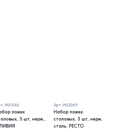
т.
MS1546
Арт.
MS2069
Арт.
MS22
абор ложек
Набор ложек
Набор л
оловых, 3 шт, нерж.,
столовых, 3 шт, нерж.
столовых
ЛИВИЯ
сталь, РЕСТО
МЕЛАН