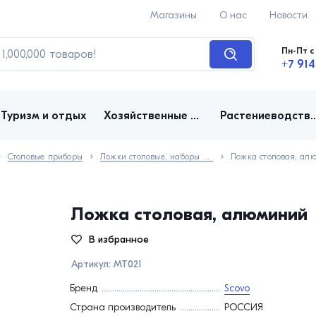
Магазины
О нас
Новости
Пн-Пт с 
+7 914
Туризм и отдых
Хозяйственные товары
Растениеводство, д
Столовые приборы
Ложки столовые, наборы ложек
Ложка столовая, ал
Ложка столовая, алюминий
В избранное
Артикул:
МТ021
Бренд
Scovo
Страна производитель
РОССИЯ