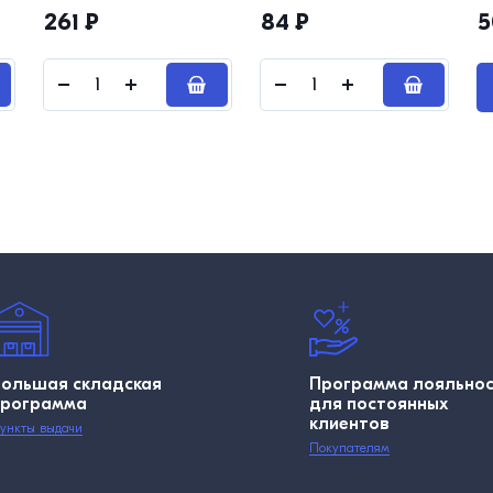
261
₽
84
₽
5
Большая складская
Программа лояльно
программа
для постоянных
клиентов
ункты выдачи
Покупателям