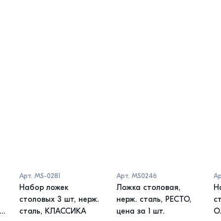
Арт.
MS-0281
Арт.
MS0246
Ар
Набор ложек
Ложка столовая,
Н
столовых 3 шт, нерж.
нерж. сталь, РЕСТО,
ст
1
сталь, КЛАССИКА
цена за 1 шт.
О