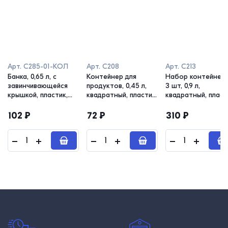
Арт.
С285-01-КОЛ
Арт.
С208
Арт.
С213
Банка, 0,65 л, с
Контейнер для
Набор контейнер
завинчивающейся
продуктов, 0,45 л,
3 шт, 0,9 л,
крышкой, пластик,
квадратный, пластик,
квадратный, пласт
колор, ТОНДО
УНИКО
УНИКО
102
₽
72
₽
310
₽