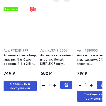
Новинка
Арт.
PT121111999
Арт.
KL374910006
Арт.
4380903
Аптечка - контейнер,
Аптечка - контейнер,
Аптечка - контейн
пластик, 5 л, бело-
пластик, белый,
с вкладышем, 6,5 л
розовая, 116 х 215 х
KEEPLEX Family
пластик,
305 мм, Plast Team
doctor, 14 х 26,5 х
ДОМАШНИЙ
15,5 см
ДОКТОР, 200 х 310
749
₽
682
₽
719
₽
180 см
Сообщить о
поступлении
Сообщить о
поступлении